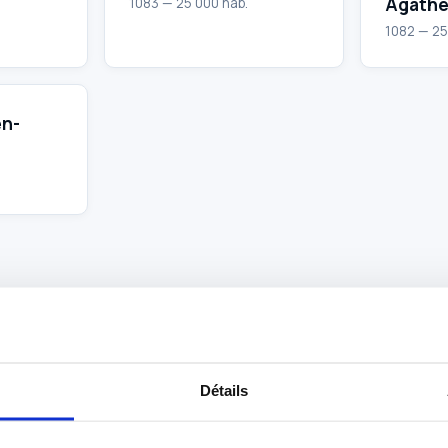
Agath
1083 — 25 000 hab.
1082 — 25
en-
Détails