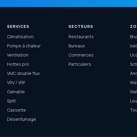
SERVICES
SECTEURS
ZO
Climatisation
Restaurants
Bru
Pompe à chaleur
Bureaux
Ixe
Ventilation
Commerces
Uc
Hottes pro
Particuliers
Sc
VMC double flux
And
VRV / VRF
Wa
Gainable
Wa
Split
Le
Cassette
Tou
Désenfumage