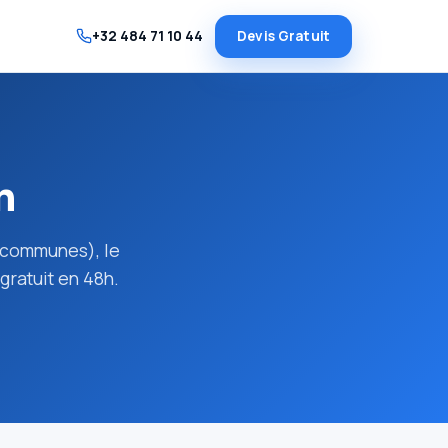
+32 484 71 10 44
Devis Gratuit
n
9 communes), le
gratuit en 48h.