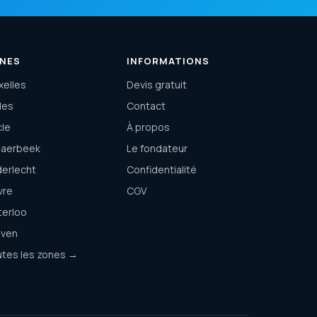
NES
INFORMATIONS
xelles
Devis gratuit
lles
Contact
cle
À propos
haerbeek
Le fondateur
erlecht
Confidentialité
vre
CGV
terloo
uven
tes les zones →