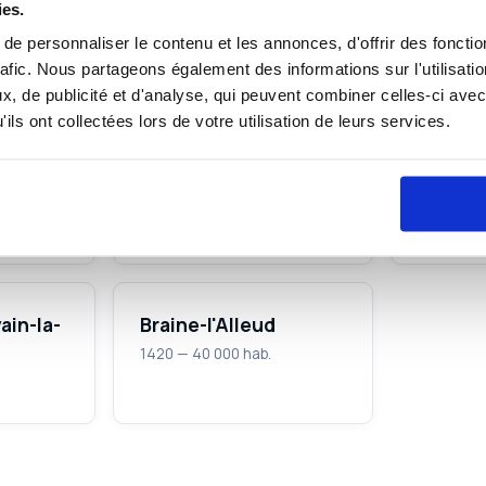
ies.
e personnaliser le contenu et les annonces, d'offrir des fonctio
lon
rafic. Nous partageons également des informations sur l'utilisati
, de publicité et d'analyse, qui peuvent combiner celles-ci avec
ement dans les principales villes du Brabant wallon, au sud de B
ils ont collectées lors de votre utilisation de leurs services.
Nivelles
Waterl
1400 — 28 000 hab.
1410 — 30
ain-la-
Braine-l'Alleud
1420 — 40 000 hab.